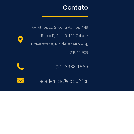
Contato
Av. Athos da Silveira Ramos, 149
– Bloco B, Sala B-101 Cidade
Universitária, Rio de Janeiro – RJ,
21941-909
(21) 3938-1569
academica@coc.ufrj.br
/UFRJ © 2026