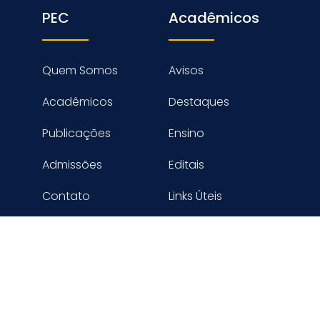
PEC
Acadêmicos
Quem Somos
Avisos
Acadêmicos
Destaques
Publicações
Ensino
Admissões
Editais
Contato
Links Úteis
reitos reservados PROGRAMA DE ENGENHARIA CIVIL - COPPE
Desenvolvido por Digimaster Informática