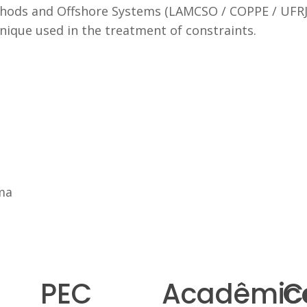
ods and Offshore Systems (LAMCSO / COPPE / UFRJ),
nique used in the treatment of constraints.
ima
PEC
Acadêmic
C