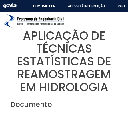
COMUNICA BR
ACESSO À INFORMAÇÃO
PARTI
IR
PARA
O
APLICAÇÃO DE
CONTEÚDO
TÉCNICAS
ESTATÍSTICAS DE
REAMOSTRAGEM
EM HIDROLOGIA
Documento