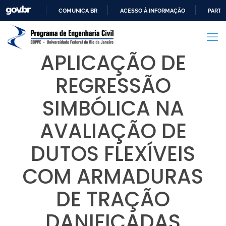
COMUNICA BR
ACESSO À INFORMAÇÃO
PARTI
IR
PARA
O
APLICAÇÃO DE
CONTEÚDO
REGRESSÃO
SIMBÓLICA NA
AVALIAÇÃO DE
DUTOS FLEXÍVEIS
COM ARMADURAS
DE TRAÇÃO
DANIFICADAS