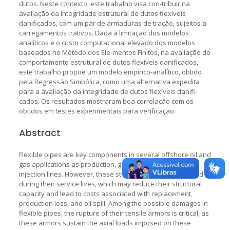
dutos. Neste contexto, este trabalho visa con-tribuir na
avaliação da integridade estrutural de dutos flexíveis
danificados, com um par de armaduras de tração, sujeitos a
carregamentos trativos. Dada a limitação dos modelos
analíticos e o custo computacional elevado dos modelos
baseados no Método dos Ele-mentos Finitos, na avaliação do
comportamento estrutural de dutos flexíveis danificados,
este trabalho propõe um modelo empírico-analítico, obtido
pela Regressão Simbólica, como uma alternativa expedita
para a avaliação da integridade de dutos flexíveis danifi-
cados. Os resultados mostraram boa correlação com os
obtidos em testes experimentais para verificação.
Abstract
Flexible pipes are key components in several offshore oil and
gas applications as production, gas lift, or gas and water
injection lines. However, these structures may be damaged
during their service lives, which may reduce their structural
capacity and lead to costs associated with replacement,
production loss, and oil spill. Among the possible damages in
flexible pipes, the rupture of their tensile armors is critical, as
these armors sustain the axial loads imposed on these