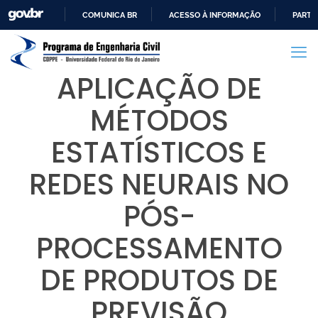
COMUNICA BR
ACESSO À INFORMAÇÃO
PARTI
IR
PARA
O
APLICAÇÃO DE
CONTEÚDO
MÉTODOS
ESTATÍSTICOS E
REDES NEURAIS NO
PÓS-
PROCESSAMENTO
DE PRODUTOS DE
PREVISÃO