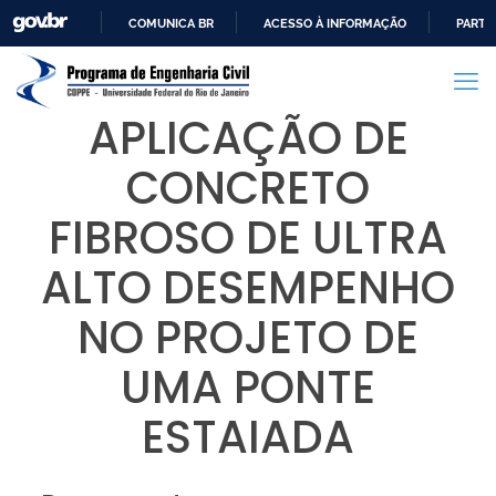
COMUNICA BR
ACESSO À INFORMAÇÃO
PARTI
IR
PARA
O
APLICAÇÃO DE
CONTEÚDO
CONCRETO
FIBROSO DE ULTRA
ALTO DESEMPENHO
NO PROJETO DE
UMA PONTE
ESTAIADA