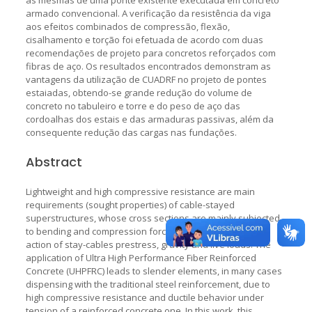
armado convencional. A verificação da resistência da viga
aos efeitos combinados de compressão, flexão,
cisalhamento e torção foi efetuada de acordo com duas
recomendações de projeto para concretos reforçados com
fibras de aço. Os resultados encontrados demonstram as
vantagens da utilização de CUADRF no projeto de pontes
estaiadas, obtendo-se grande redução do volume de
concreto no tabuleiro e torre e do peso de aço das
cordoalhas dos estais e das armaduras passivas, além da
consequente redução das cargas nas fundações.
Abstract
Lightweight and high compressive resistance are main
requirements (sought properties) of cable-stayed
superstructures, whose cross sections are mainly subjected
to bending and compression forces due to the combined
action of stay-cables prestress, gravity and live loads. The
application of Ultra High Performance Fiber Reinforced
Concrete (UHPFRC) leads to slender elements, in many cases
dispensing with the traditional steel reinforcement, due to
high compressive resistance and ductile behavior under
tension of a reinforced concrete one. In this work, this