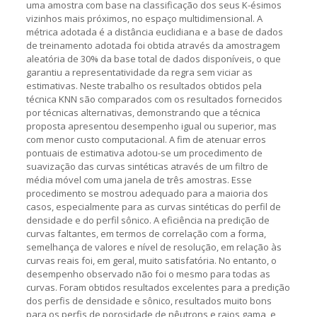
uma amostra com base na classificação dos seus K-ésimos
vizinhos mais próximos, no espaço multidimensional. A
métrica adotada é a distância euclidiana e a base de dados
de treinamento adotada foi obtida através da amostragem
aleatória de 30% da base total de dados disponíveis, o que
garantiu a representatividade da regra sem viciar as
estimativas. Neste trabalho os resultados obtidos pela
técnica KNN são comparados com os resultados fornecidos
por técnicas alternativas, demonstrando que a técnica
proposta apresentou desempenho igual ou superior, mas
com menor custo computacional. A fim de atenuar erros
pontuais de estimativa adotou-se um procedimento de
suavização das curvas sintéticas através de um filtro de
média móvel com uma janela de três amostras. Esse
procedimento se mostrou adequado para a maioria dos
casos, especialmente para as curvas sintéticas do perfil de
densidade e do perfil sônico. A eficiência na predição de
curvas faltantes, em termos de correlação com a forma,
semelhança de valores e nível de resolução, em relação às
curvas reais foi, em geral, muito satisfatória. No entanto, o
desempenho observado não foi o mesmo para todas as
curvas. Foram obtidos resultados excelentes para a predição
dos perfis de densidade e sônico, resultados muito bons
para os perfis de porosidade de nêutrons e raios gama, e