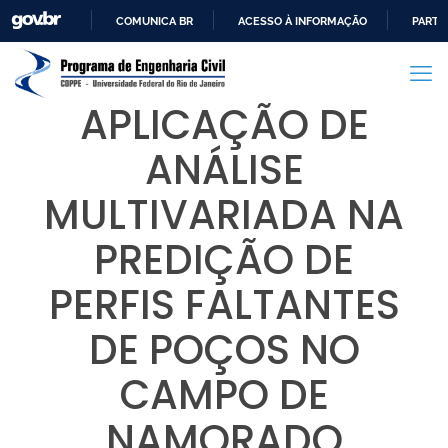
COMUNICA BR
ACESSO À INFORMAÇÃO
PARTI
IR
PARA
O
APLICAÇÃO DE
CONTEÚDO
ANÁLISE
MULTIVARIADA NA
PREDIÇÃO DE
PERFIS FALTANTES
DE POÇOS NO
CAMPO DE
NAMORADO