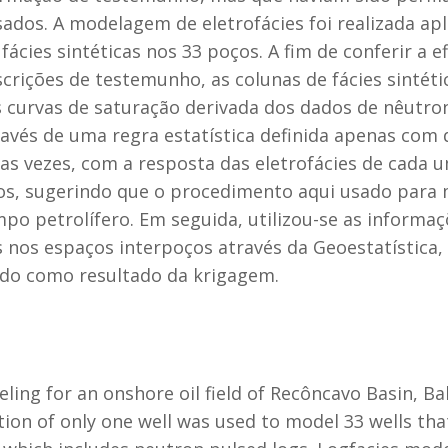
sados. A modelagem de eletrofácies foi realizada apl
ácies sintéticas nos 33 poços. A fim de conferir a e
rições de testemunho, as colunas de fácies sintét
 curvas de saturação derivada dos dados de nêutro
avés de uma regra estatística definida apenas com 
das vezes, com a resposta das eletrofácies de cada
os, sugerindo que o procedimento aqui usado para 
o petrolífero. Em seguida, utilizou-se as informaç
es nos espaços interpoços através da Geoestatístic
tido como resultado da krigagem.
ing for an onshore oil field of Recôncavo Basin, Bah
tion of only one well was used to model 33 wells tha