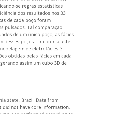
icando-se regras estatísticas
ficiência dos resultados nos 33
icas de cada poço foram
ns pulsados. Tal comparação
dados de um único poço, as fácies
 um desses poços. Um bom ajuste
modelagem de eletrofácies é
ões obtidas pelas fácies em cada
a, gerando assim um cubo 3D de
ia state, Brazil. Data from
t did not have core information,