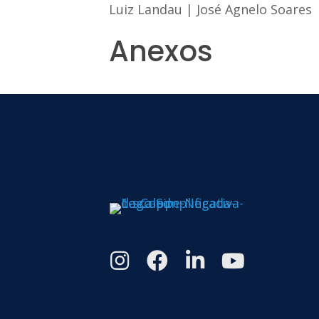
Luiz Landau
|
José Agnelo Soares
Anexos