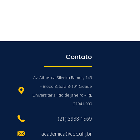
Contato
Av. Athos da Silveira Ramos, 149
– Bloco B, Sala B-101 Cidade
Universitária, Rio de Janeiro – RJ,
21941-909
(21) 3938-1569
academica@coc.ufrj.br