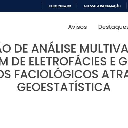
COMUNICA BR
ACESSO À INFORMAÇÃO
IR
PARA
Avisos
Destaque
O
CONTEÚDO
O DE ANÁLISE MULTIV
 DE ELETROFÁCIES E 
S FACIOLÓGICOS ATR
GEOESTATÍSTICA