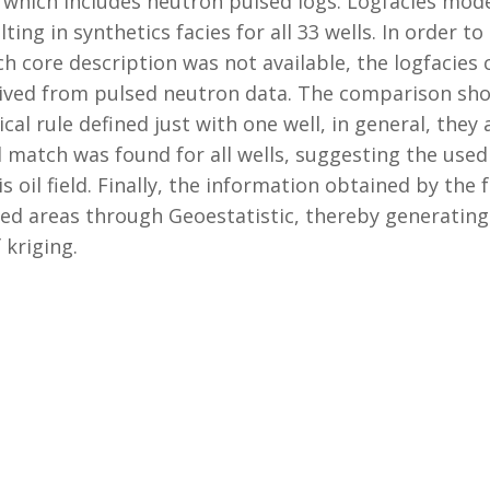
s which includes neutron pulsed logs. Logfacies mo
lting in synthetics facies for all 33 wells. In order to
ich core description was not available, the logfaci
ived from pulsed neutron data. The comparison show
cal rule defined just with one well, in general, they 
d match was found for all wells, suggesting the used
is oil field. Finally, the information obtained by the 
led areas through Geoestatistic, thereby generating
 kriging.