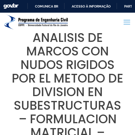
COMUNICA BR
ACESSO À INFORMAÇÃO
PARTI
IR
PARA
O
ANALISIS DE
CONTEÚDO
MARCOS CON
NUDOS RIGIDOS
POR EL METODO DE
DIVISION EN
SUBESTRUCTURAS
– FORMULACION
MATRICIAL –