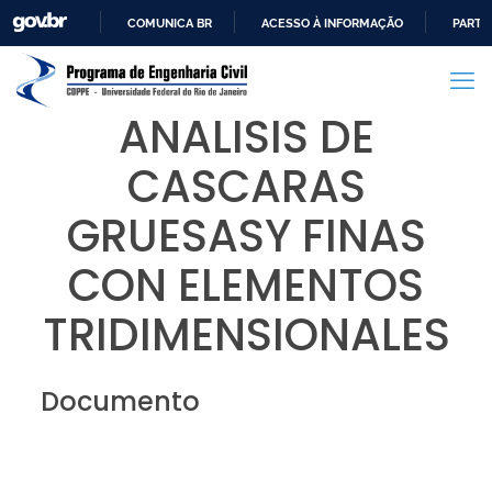
COMUNICA BR
ACESSO À INFORMAÇÃO
PARTI
IR
PARA
O
ANALISIS DE
CONTEÚDO
CASCARAS
GRUESASY FINAS
CON ELEMENTOS
TRIDIMENSIONALES
Documento