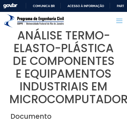
COMUNICA BR
ACESSO À INFORMAÇÃO
PARTI
IR
PARA
O
ANÁLISE TERMO-
CONTEÚDO
ELASTO-PLÁSTICA
DE COMPONENTES
E EQUIPAMENTOS
INDUSTRIAIS EM
MICROCOMPUTADOR
Documento