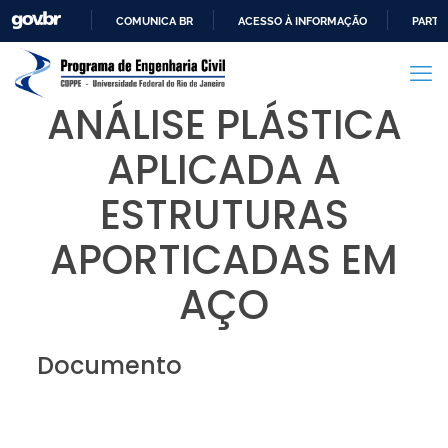
COMUNICA BR
ACESSO À INFORMAÇÃO
PARTI
IR
PARA
O
ANÁLISE PLÁSTICA
CONTEÚDO
APLICADA A
ESTRUTURAS
APORTICADAS EM
AÇO
Documento