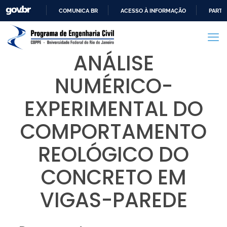
COMUNICA BR
ACESSO À INFORMAÇÃO
PARTI
IR
PARA
O
ANÁLISE
CONTEÚDO
NUMÉRICO-
EXPERIMENTAL DO
COMPORTAMENTO
REOLÓGICO DO
CONCRETO EM
VIGAS-PAREDE