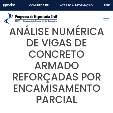
COMUNICA BR
ACESSO À INFORMAÇÃO
PARTI
IR
PARA
O
ANÁLISE NUMÉRICA
CONTEÚDO
DE VIGAS DE
CONCRETO
ARMADO
REFORÇADAS POR
ENCAMISAMENTO
PARCIAL