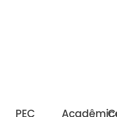
PEC
Acadêmic
C