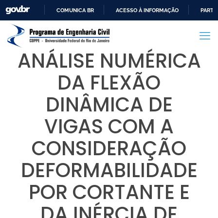
COMUNICA BR
ACESSO À INFORMAÇÃO
PARTI
IR
PARA
O
ANÁLISE NUMÉRICA
CONTEÚDO
DA FLEXÃO
DINÂMICA DE
VIGAS COM A
CONSIDERAÇÃO
DEFORMABILIDADE
POR CORTANTE E
DA INÉRCIA DE