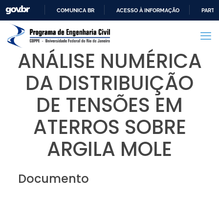
COMUNICA BR
ACESSO À INFORMAÇÃO
PARTI
IR
PARA
O
ANÁLISE NUMÉRICA
CONTEÚDO
DA DISTRIBUIÇÃO
DE TENSÕES EM
ATERROS SOBRE
ARGILA MOLE
Documento