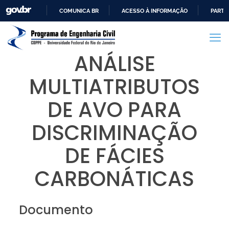
COMUNICA BR
ACESSO À INFORMAÇÃO
PARTI
IR
PARA
O
ANÁLISE
CONTEÚDO
MULTIATRIBUTOS
DE AVO PARA
DISCRIMINAÇÃO
DE FÁCIES
CARBONÁTICAS
Documento