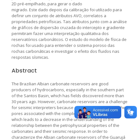
2D pré-empilhado, para gerar o dado
migrado. Este dado depois da calibração foi utilizado para
definir um conjunto de atributos AVO, correlatos a
propriedades petrofísicas. Tais atributos junto com a análise
de gráficos de dispersão cruzada do intercepto e gradiente
permitiram fazer uma interpretação qualitativa dos
reservatórios carbonáticos. O estudo do modelo de física de
rochas foi usado para entender o sistema poroso das
rochas carbonáticas e investigar o efeito dos fluidos nas
respostas sísmicas.
Abstract
The Brazilian Albian carbonate reservoirs are good
producers of hydrocarbons, especially in the southern part
of the Santos Basin, which has fields discovered more than
30 years ago. However, carbonate reservoirs are a challenge
for seismic interpreters because of the heterogeneity of the
pores associated with the complicated formation process,
which leads to a decrease in the understanding of the
relationship between the petrophysical properties of the
carbonates and their seismic response. In order to
characterize the Albian carbonate reservoirs of the Guarujá