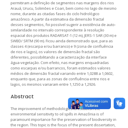
permitiram a definição de segmentos nas margens dos rios
Arauá, Urucu, Solimões e Coari, bem como no lago de mesmo
nome, durante as citadas fases do ciclo hidrológico
amazônico. A partir da estimativa da dimensão fractal
desses segmentos, foi possível sugerir a existência de auto-
similaridade no intervalo correspondente à resolução
espacial dos produtos RADARSAT-1 (12 m), JERS-1 SAR (30 m) e
SWBD/ SRTM (90 m). Ficou ainda demonstrado que, para as
classes 4 (escarpa e/ou barranco) e 9 (zona de confluência
de rios e lagos), os valores de dimensão fractal são
diferentes, possibilitando a caracterização da interface
água-vegetação. Com efeito, nas margens enquadradas
como escarpas e/ou barrancos, foram estimados valores
médios de dimensão fractal variando entre 1,0288 a 1,0602,
enquanto que, para as zonas de confluência entre rios e
lagos, os mesmos variaram entre 1,1250 a 1,2926.
Abstract
The improvement of methodologies to establish the
environmental sensitivity to oil spills in Amazônia is of
paramount importance for the preservation of biodiversity in
the region. This topic is the focus of the present dissertation,