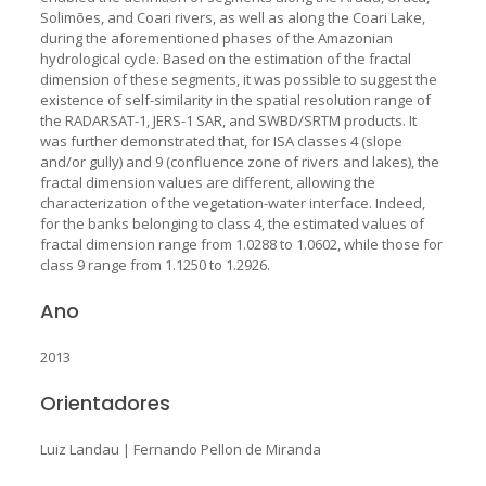
Solimões, and Coari rivers, as well as along the Coari Lake,
during the aforementioned phases of the Amazonian
hydrological cycle. Based on the estimation of the fractal
dimension of these segments, it was possible to suggest the
existence of self-similarity in the spatial resolution range of
the RADARSAT-1, JERS-1 SAR, and SWBD/SRTM products. It
was further demonstrated that, for ISA classes 4 (slope
and/or gully) and 9 (confluence zone of rivers and lakes), the
fractal dimension values are different, allowing the
characterization of the vegetation-water interface. Indeed,
for the banks belonging to class 4, the estimated values of
fractal dimension range from 1.0288 to 1.0602, while those for
class 9 range from 1.1250 to 1.2926.
Ano
2013
Orientadores
Luiz Landau
|
Fernando Pellon de Miranda