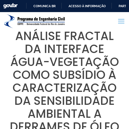
COMUNICA BR
ACESSO À INFORMAÇÃO
PARTI
IR
PARA
O
ANÁLISE FRACTAL
CONTEÚDO
DA INTERFACE
ÁGUA-VEGETAÇÃO
COMO SUBSÍDIO À
CARACTERIZAÇÃO
DA SENSIBILIDADE
AMBIENTAL A
DERRAMES DE ÓLEO