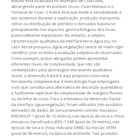
estudo está localizada no município de Coari (AM),
abrangendo parte do poliduto Urucu–Coari-Manaus e o
Terminal de Coari. O índice (ISA) que mede a sensibilidade a
tais acidentes durante a exploração, produção, transporte,
refino ou distribuição de petróleo e derivados baseia-se
principalmente nos aspectos geomorfológicos dos locais
potencialmente impactáveis. No entanto, a simples
caracterização qualitativa da interface terra-água (ou, no
caso dessa pesquisa, água-vegetação) carece de maior rigor
científico, pois se limita à avaliação subjetiva do observador.
Como exemplo, praias abrigadas podem apresentar
diferentes níveis de complexidade, que não são
contemplados pela abordagem meramente qualitativa.
Assim, a dimensão fractal é aqui proposta como uma
ferramenta complementar à metodologia hoje empregada,
visto que constitui uma alternativa de descrição quantitativa
e facilmente replicável da complexidade de margens fluviais
ou da linha de costa. Para a estimativa da dimensão fractal
da interface água-vegetação, foram utilizados três produtos
derivados de dados de sensoriamento remoto: mosaicos
RADARSAT-1 (pixel de 12 metros), nas épocas de seca e cheia;
mosaicos classificados JERS-1 SAR (pixel de 30 metros), nas
épocas de seca e cheia; máscara SWBD da missão SRTM
(pixel de 90 metros), na época de enchente. Tais produtos