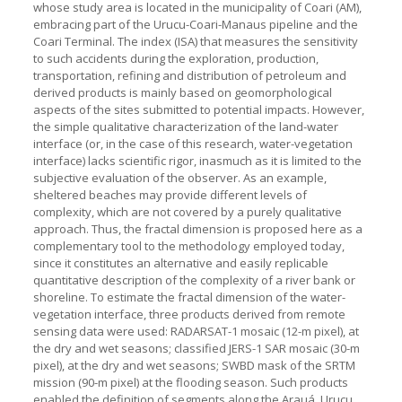
whose study area is located in the municipality of Coari (AM),
embracing part of the Urucu-Coari-Manaus pipeline and the
Coari Terminal. The index (ISA) that measures the sensitivity
to such accidents during the exploration, production,
transportation, refining and distribution of petroleum and
derived products is mainly based on geomorphological
aspects of the sites submitted to potential impacts. However,
the simple qualitative characterization of the land-water
interface (or, in the case of this research, water-vegetation
interface) lacks scientific rigor, inasmuch as it is limited to the
subjective evaluation of the observer. As an example,
sheltered beaches may provide different levels of
complexity, which are not covered by a purely qualitative
approach. Thus, the fractal dimension is proposed here as a
complementary tool to the methodology employed today,
since it constitutes an alternative and easily replicable
quantitative description of the complexity of a river bank or
shoreline. To estimate the fractal dimension of the water-
vegetation interface, three products derived from remote
sensing data were used: RADARSAT-1 mosaic (12-m pixel), at
the dry and wet seasons; classified JERS-1 SAR mosaic (30-m
pixel), at the dry and wet seasons; SWBD mask of the SRTM
mission (90-m pixel) at the flooding season. Such products
enabled the definition of segments along the Arauá, Urucu,