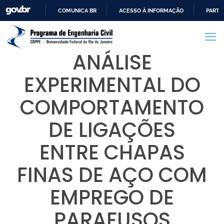
COMUNICA BR
ACESSO À INFORMAÇÃO
PARTI
IR
PARA
O
ANÁLISE
CONTEÚDO
EXPERIMENTAL DO
COMPORTAMENTO
DE LIGAÇÕES
ENTRE CHAPAS
FINAS DE AÇO COM
EMPREGO DE
PARAFUSOS