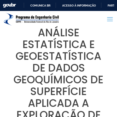
COMUNICA BR
ACESSO À INFORMAÇÃO
PARTI
IR
PARA
O
ANÁLISE
CONTEÚDO
ESTATÍSTICA E
GEOESTATÍSTICA
DE DADOS
GEOQUÍMICOS DE
SUPERFÍCIE
APLICADA A
EXPLORAÇÃO DE