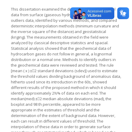
This dissertation examined the distribution of geochemical
data from surface (gaseous hydrocarbons), geochemical
outliers data, identified by various methods, and compared
deterministic interpolation methods (minimum curvature and
the inverse square of the distance) and geostatistical
(kriging). The measurements obtained in the field were
analyzed by classical descriptive statistics and spacial.
Statistical analysis showed that the geochemical data of
hydrocarbon gases do not follow in general, a lognormal
distribution or a normal one. Methods to identify outliers in
the geochemical data were reviewed and tested. The rule
[mean ( x ) ±2 standard deviations (sdev)] used to estimate
the threshold values dividing background of anomalous data,
hitherto used since its introduction in the 60s, showed
different results of the proposed method in which it should
identify approximately 2½% of data on each end. The
median(med) ±2 median absolute deviations (mad), the
boxplot and 98 th percentile, appeared to be more
appropriate in the estimates of threshold and the
determination of the extent of background data. However,
each can result in different values of threshold. The
interpolation of these data in order to generate surface