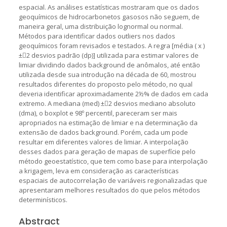
espacial. As análises estatísticas mostraram que os dados
geoquímicos de hidrocarbonetos gasosos não seguem, de
maneira geral, uma distribuição lognormal ou normal.
Métodos para identificar dados outliers nos dados
geoquímicos foram revisados e testados. A regra [média ( x )
±2 desvios padrão (dp)] utilizada para estimar valores de
limiar dividindo dados background de anômalos, até então
utilizada desde sua introdução na década de 60, mostrou
resultados diferentes do proposto pelo método, no qual
deveria identificar aproximadamente 2½% de dados em cada
extremo. A mediana (med) ±2 desvios mediano absoluto
(dma), o boxplot e 98º percentil, pareceram ser mais
apropriados na estimação de limiar e na determinação da
extensão de dados background. Porém, cada um pode
resultar em diferentes valores de limiar. A interpolação
desses dados para geração de mapas de superfície pelo
método geoestatístico, que tem como base para interpolação
a krigagem, leva em consideração as características
espaciais de autocorrelação de variáveis regionalizadas que
apresentaram melhores resultados do que pelos métodos
determinísticos.
Abstract