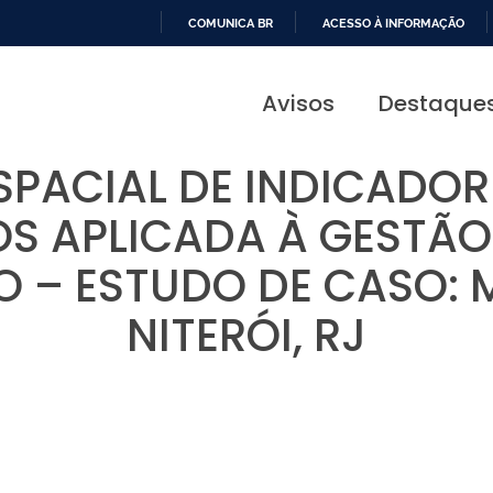
COMUNICA BR
ACESSO À INFORMAÇÃO
IR
PARA
Avisos
Destaque
O
CONTEÚDO
ESPACIAL DE INDICADOR
 APLICADA À GESTÃO
 – ESTUDO DE CASO: M
NITERÓI, RJ