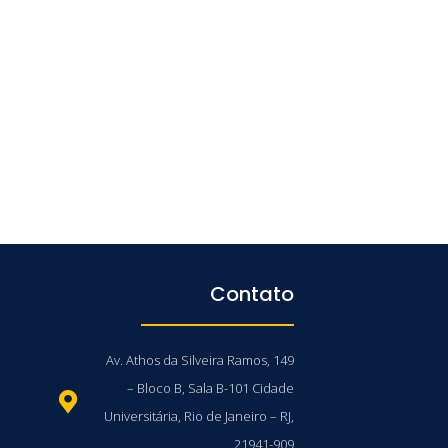
Contato
Av. Athos da Silveira Ramos, 149
– Bloco B, Sala B-101 Cidade
Universitária, Rio de Janeiro – RJ,
21941-909