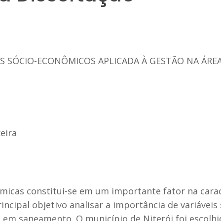
RES SÓCIO-ECONÔMICOS APLICADA À GESTÃO NA ÁR
eira
ômicas constitui-se em um importante fator na cara
ncipal objetivo analisar a importância de variáveis
o em saneamento. O município de Niterói foi escolhi