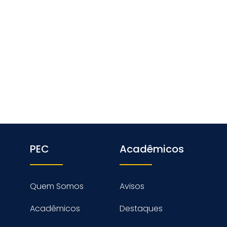
PEC
Acadêmicos
Quem Somos
Avisos
Acadêmicos
Destaques