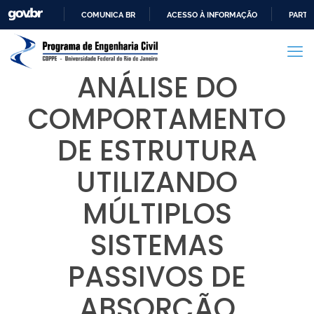
COMUNICA BR
ACESSO À INFORMAÇÃO
PARTI
IR
PARA
O
ANÁLISE DO
CONTEÚDO
COMPORTAMENTO
DE ESTRUTURA
UTILIZANDO
MÚLTIPLOS
SISTEMAS
PASSIVOS DE
ABSORÇÃO