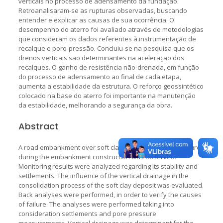
verticais no processo de adensamento da fundação.
Retroanalisaram-se as rupturas observadas, buscando
entender e explicar as causas de sua ocorrência. O
desempenho do aterro foi avaliado através de metodologias
que consideram os dados referentes à instrumentação de
recalque e poro-pressão. Concluiu-se na pesquisa que os
drenos verticais são determinantes na aceleração dos
recalques. O ganho de resistência não-drenada, em função
do processo de adensamento ao final de cada etapa,
aumenta a estabilidade da estrutura. O reforço geossintético
colocado na base do aterro foi importante na manutenção
da estabilidade, melhorando a segurança da obra.
Abstract
A road embankment over soft clay has been studied. Failure
during the embankment construction was observed.
Monitoring results were analyzed regarding its stability and
settlements. The influence of the vertical drainage in the
consolidation process of the soft clay deposit was evaluated.
Back analyses were performed, in order to verify the causes
of failure. The analyses were performed taking into
consideration settlements and pore pressure
measurements. Vertical drainage was determinant for the