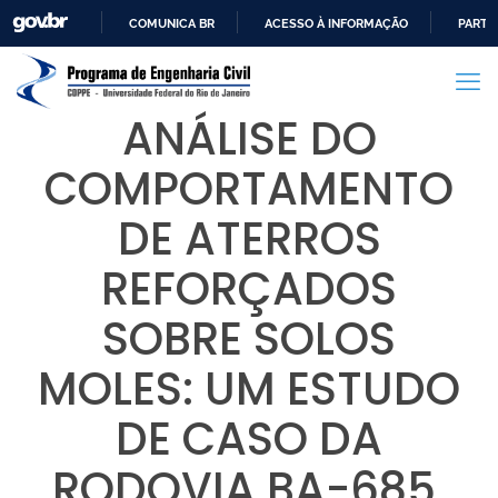
COMUNICA BR
ACESSO À INFORMAÇÃO
PARTI
IR
PARA
O
ANÁLISE DO
CONTEÚDO
COMPORTAMENTO
DE ATERROS
REFORÇADOS
SOBRE SOLOS
MOLES: UM ESTUDO
DE CASO DA
RODOVIA BA-685,