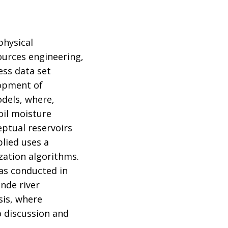
physical
ources engineering,
ess data set
lopment of
odels, where,
oil moisture
eptual reservoirs
lied uses a
zation algorithms.
was conducted in
nde river
sis, where
o discussion and