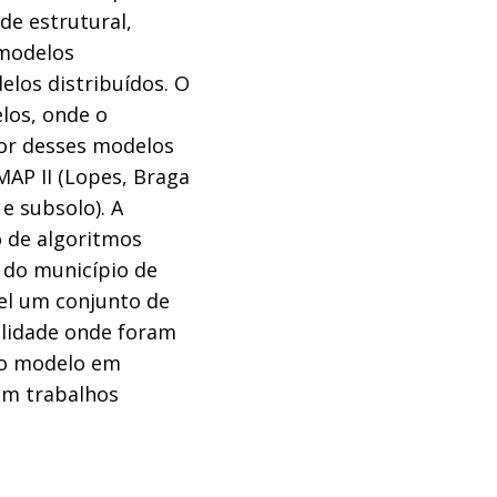
de estrutural,
 modelos
los distribuídos. O
los, onde o
rior desses modelos
AP II (Lopes, Braga
 e subsolo). A
o de algoritmos
 do município de
el um conjunto de
ilidade onde foram
a o modelo em
 em trabalhos