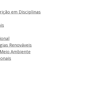
rição em Disciplinas
is
ional
rgias Renováveis
 Meio Ambiente
onais