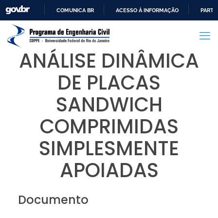
COMUNICA BR
ACESSO À INFORMAÇÃO
PARTI
IR
PARA
O
ANÁLISE DINÂMICA
CONTEÚDO
DE PLACAS
SANDWICH
COMPRIMIDAS
SIMPLESMENTE
APOIADAS
Documento