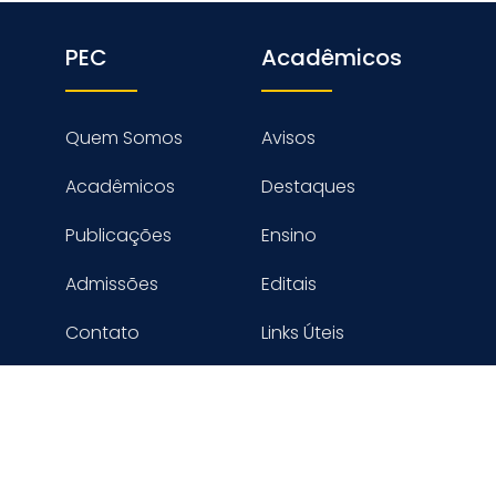
PEC
Acadêmicos
Quem Somos
Avisos
Acadêmicos
Destaques
Publicações
Ensino
Admissões
Editais
Contato
Links Úteis
reitos reservados PROGRAMA DE ENGENHARIA CIVIL - COPPE
Desenvolvido por Digimaster Informática