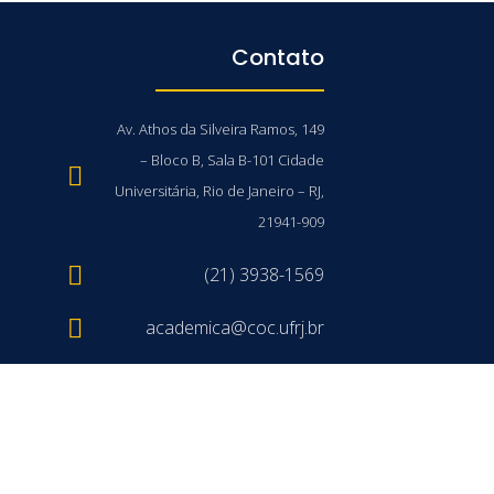
Contato
Av. Athos da Silveira Ramos, 149
– Bloco B, Sala B-101 Cidade
Universitária, Rio de Janeiro – RJ,
21941-909
(21) 3938-1569
academica@coc.ufrj.br
/UFRJ © 2026