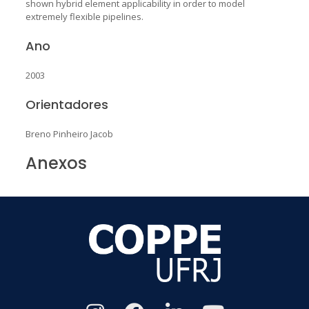
shown hybrid element applicability in order to model
extremely flexible pipelines.
Ano
2003
Orientadores
Breno Pinheiro Jacob
Anexos