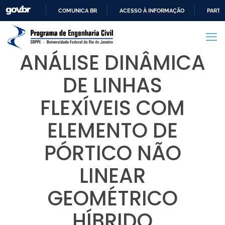
COMUNICA BR
ACESSO À INFORMAÇÃO
PARTI
IR
PARA
O
ANÁLISE DINÂMICA
CONTEÚDO
DE LINHAS
FLEXÍVEIS COM
ELEMENTO DE
PÓRTICO NÃO
LINEAR
GEOMÉTRICO
HÍBRIDO