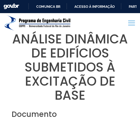
COMUNICA BR
ACESSO À INFORMAÇÃO
PARTI
IR
PARA
O
ANÁLISE DINÂMICA
CONTEÚDO
DE EDIFÍCIOS
SUBMETIDOS À
EXCITAÇÃO DE
BASE
Documento