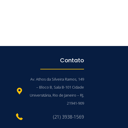
Contato
Av. Athos da Silveira Ramos, 149
– Bloco B, Sala B-101 Cidade
Universitária, Rio de Janeiro – RJ,
21941-909
(21) 3938-1569