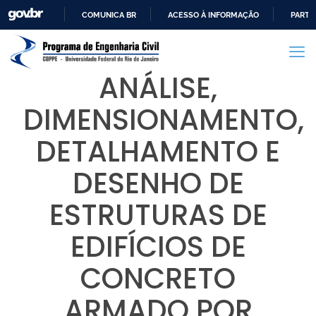
COMUNICA BR
ACESSO À INFORMAÇÃO
PARTI
IR
PARA
O
ANÁLISE,
CONTEÚDO
DIMENSIONAMENTO,
DETALHAMENTO E
DESENHO DE
ESTRUTURAS DE
EDIFÍCIOS DE
CONCRETO
ARMADO POR