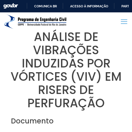
COMUNICA BR
ACESSO À INFORMAÇÃO
PARTI
IR
PARA
O
ANÁLISE DE
CONTEÚDO
VIBRAÇÕES
INDUZIDAS POR
VÓRTICES (VIV) EM
RISERS DE
PERFURAÇÃO
Documento