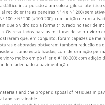
fáltico incorporado à um solo argiloso laterítico 
al retido entre as peneiras Nº 4 e Nº 200) sem ativa
Nº 100 e Nº 200 (#100-200), com adição de um ativado
am que o vidro sob a forma triturado no teor de in
ia. Os resultados para as misturas de solo + vidro e
mostraram que, em conjunto, foram capazes de mel
s misturas elaboradas obtiveram também redução da
nsiderar como estabilizadas, com deformação perma
e vidro moído em pó (fíler e #100-200) com adição de
nando-o adequado à pavimentação.
 materials and the proper disposal of residues in pa
al and sustainable.