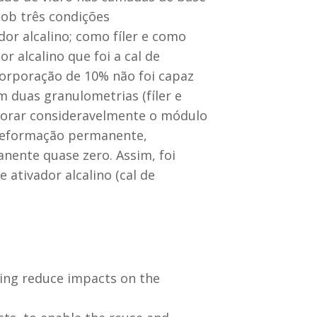
sob três condições
dor alcalino; como fíler e como
r alcalino que foi a cal de
corporação de 10% não foi capaz
m duas granulometrias (fíler e
horar consideravelmente o módulo
 deformação permanente,
nente quase zero. Assim, foi
 ativador alcalino (cal de
ving reduce impacts on the