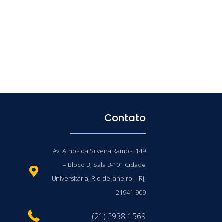
Contato
Av. Athos da Silveira Ramos, 149
– Bloco B, Sala B-101 Cidade
Universitária, Rio de Janeiro – RJ,
21941-909
(21) 3938-1569