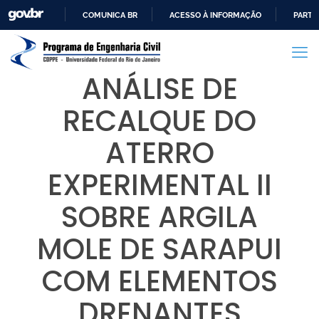
COMUNICA BR
ACESSO À INFORMAÇÃO
PARTI
IR
PARA
O
ANÁLISE DE
CONTEÚDO
RECALQUE DO
ATERRO
EXPERIMENTAL II
SOBRE ARGILA
MOLE DE SARAPUI
COM ELEMENTOS
DRENANTES