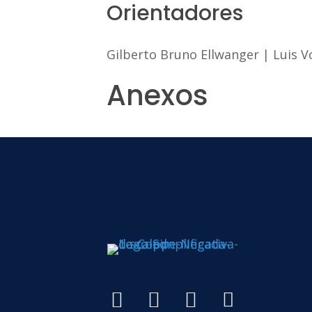
Orientadores
Gilberto Bruno Ellwanger
|
Luis V
Anexos