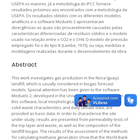
USEPA os maiores. Já a metodologia do IPCC fornece
resultados próximos aos encontrados com a metodologia da
USEPA. Os resultados obtidos com os diferentes modelos
analíticos e o software Moduelo 2 apresentaram
divergências as quais são provavelmente causadas pelas
características diferenciadas de resíduos sólidos e o modelo
usado na relação entre o CO2 e o CH4. O modelo de previsão
empregado foi o do tipo B (Lambe, 1973), ou seja, medidas e
modelagens realizadas durante o desenvolvimento da obra.
Abstract
This work investigates gas production in the Nova Iguaçú
landfill, which is usually considered in biogas forecast
models. Special attention has been given to the software
Moduelo 2, developed in the University of Cantabria, Spain. In
this software, local morphological information, as well as
solid waste characteristics and daily climate data, are
provided as basic data. In order to characterise the site
under study, results are presented from permeability tests of
the top layer and waste, as well as the composition of the
landfill biogas. The results of the assessment of the methods
for calculating methane generation show that the World Bank