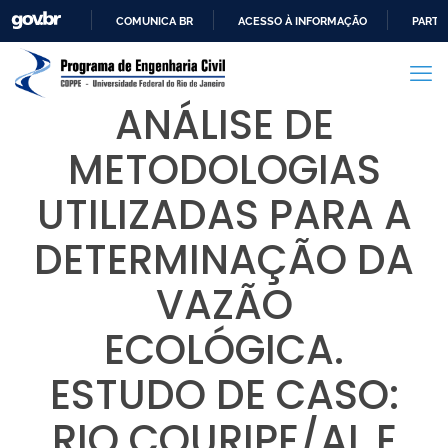
COMUNICA BR
ACESSO À INFORMAÇÃO
PARTI
IR
PARA
O
ANÁLISE DE
CONTEÚDO
METODOLOGIAS
UTILIZADAS PARA A
DETERMINAÇÃO DA
VAZÃO
ECOLÓGICA.
ESTUDO DE CASO:
RIO COURIPE/AL E