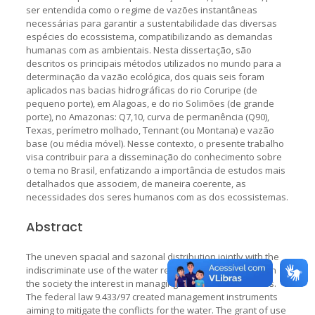
ser entendida como o regime de vazões instantâneas
necessárias para garantir a sustentabilidade das diversas
espécies do ecossistema, compatibilizando as demandas
humanas com as ambientais. Nesta dissertação, são
descritos os principais métodos utilizados no mundo para a
determinação da vazão ecológica, dos quais seis foram
aplicados nas bacias hidrográficas do rio Coruripe (de
pequeno porte), em Alagoas, e do rio Solimões (de grande
porte), no Amazonas: Q7,10, curva de permanência (Q90),
Texas, perímetro molhado, Tennant (ou Montana) e vazão
base (ou média móvel). Nesse contexto, o presente trabalho
visa contribuir para a disseminação do conhecimento sobre
o tema no Brasil, enfatizando a importância de estudos mais
detalhados que associem, de maneira coerente, as
necessidades dos seres humanos com as dos ecossistemas.
Abstract
The uneven spacial and sazonal distribution jointly with the
indiscriminate use of the water resources have aroused in
the society the interest in managing these finite resources.
The federal law 9.433/97 created management instruments
aiming to mitigate the conflicts for the water. The grant of use