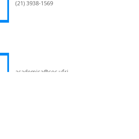
(21) 3938-1569
academica@coc.ufrj.br
RAMA DE