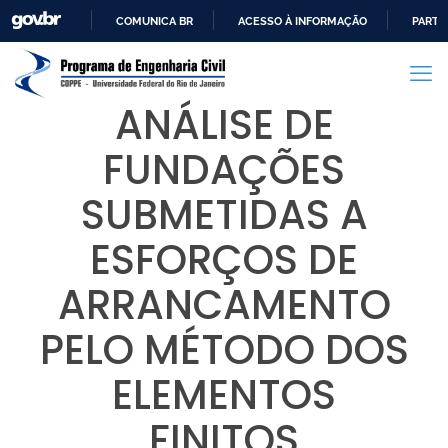
COMUNICA BR
ACESSO À INFORMAÇÃO
PARTI
IR
PARA
O
ANÁLISE DE
CONTEÚDO
FUNDAÇÕES
SUBMETIDAS A
ESFORÇOS DE
ARRANCAMENTO
PELO MÉTODO DOS
ELEMENTOS
FINITOS