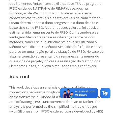
dos Elementos Finitos (com auxílio da fase TSA do programa
FPSO eagle, do NASTRAN e do FEMAP) baseados na
distribuição de Weibull com o intuito de estabelecer as
características favoráveis e desfavoráveis de cada método.
Foram determinados o dano pregresso e o dano de alto e
baixo ciclo como FPSO. A partir desses valores, foi possível
estimar a vida remanescente do FPSO. Conhecendo-se as
vantagens/desvantagens e as diferenças entre os dois
métodos, conclui-se que inicialmente deve ser utilizado o
Método Simplificado. O Método Simplificado é rápido e serve
para se ter uma noção geral da situação do FPSO. No caso de
alguma conexão apresentar vida remanescente menor do
que a vida de projeto, indicase a realização do Método dos
Elementos Finitos, que leva a resultados mais confiáveis.
Abstract
This work develops an analysis of structural fatigue of
connections between a longitudinal stiffener of side shell
and a transverse bulkhead of a floating production, storage
and offloading (FPSO) unit converted from an oil tanker. The
analysis is performed by the simplified method of fatigue
(with ISE phase from FPSO eagle software developed by ABS)