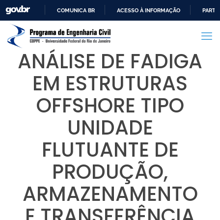
COMUNICA BR
ACESSO À INFORMAÇÃO
PARTI
IR
PARA
O
ANÁLISE DE FADIGA
CONTEÚDO
EM ESTRUTURAS
OFFSHORE TIPO
UNIDADE
FLUTUANTE DE
PRODUÇÃO,
ARMAZENAMENTO
E TRANSFERÊNCIA