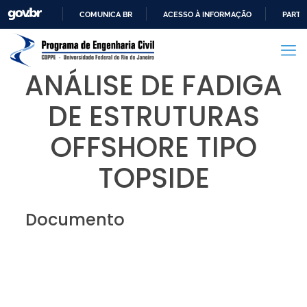
COMUNICA BR
ACESSO À INFORMAÇÃO
PARTI
IR
PARA
O
ANÁLISE DE FADIGA
CONTEÚDO
DE ESTRUTURAS
OFFSHORE TIPO
TOPSIDE
Documento