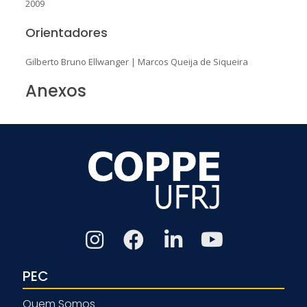
2009
Orientadores
Gilberto Bruno Ellwanger
|
Marcos Queija de Siqueira
Anexos
PEC
Quem Somos