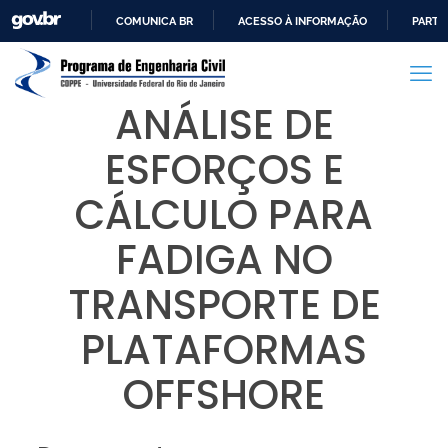
COMUNICA BR
ACESSO À INFORMAÇÃO
PARTI
IR
PARA
O
ANÁLISE DE
CONTEÚDO
ESFORÇOS E
CÁLCULO PARA
FADIGA NO
TRANSPORTE DE
PLATAFORMAS
OFFSHORE