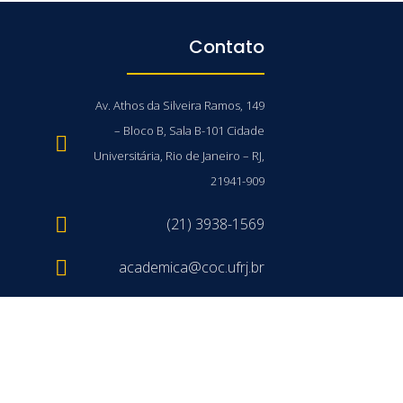
Contato
Av. Athos da Silveira Ramos, 149
– Bloco B, Sala B-101 Cidade
Universitária, Rio de Janeiro – RJ,
21941-909
(21) 3938-1569
academica@coc.ufrj.br
/UFRJ © 2026