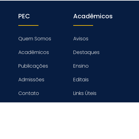
PEC
Acadêmicos
Quem Somos
Avisos
Acadêmicos
Destaques
Publicações
Ensino
Admissões
Editais
Contato
Links Úteis
reitos reservados PROGRAMA DE ENGENHARIA CIVIL - COPPE
Desenvolvido por Digimaster Informática