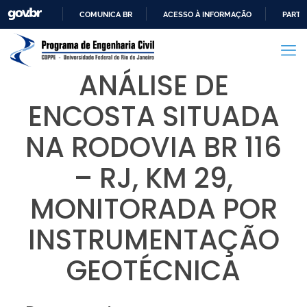
COMUNICA BR
ACESSO À INFORMAÇÃO
PARTI
IR
PARA
O
ANÁLISE DE
CONTEÚDO
ENCOSTA SITUADA
NA RODOVIA BR 116
– RJ, KM 29,
MONITORADA POR
INSTRUMENTAÇÃO
GEOTÉCNICA