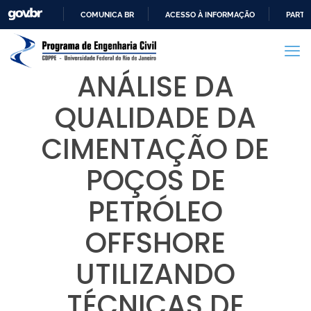
COMUNICA BR
ACESSO À INFORMAÇÃO
PARTI
IR
PARA
O
ANÁLISE DA
CONTEÚDO
QUALIDADE DA
CIMENTAÇÃO DE
POÇOS DE
PETRÓLEO
OFFSHORE
UTILIZANDO
TÉCNICAS DE