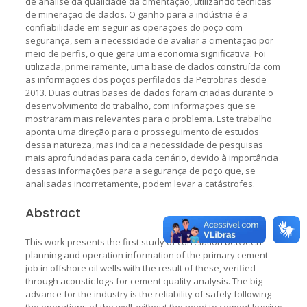
de análise da qualidade da cimentação, utilizando técnicas
de mineração de dados. O ganho para a indústria é a
confiabilidade em seguir as operações do poço com
segurança, sem a necessidade de avaliar a cimentação por
meio de perfis, o que gera uma economia significativa. Foi
utilizada, primeiramente, uma base de dados construída com
as informações dos poços perfilados da Petrobras desde
2013. Duas outras bases de dados foram criadas durante o
desenvolvimento do trabalho, com informações que se
mostraram mais relevantes para o problema. Este trabalho
aponta uma direção para o prosseguimento de estudos
dessa natureza, mas indica a necessidade de pesquisas
mais aprofundadas para cada cenário, devido à importância
dessas informações para a segurança de poço que, se
analisadas incorretamente, podem levar a catástrofes.
Abstract
This work presents the first study of correlation between
planning and operation information of the primary cement
job in offshore oil wells with the result of these, verified
through acoustic logs for cement quality analysis. The big
advance for the industry is the reliability of safely following
the operations of the well, without the need to cement logging