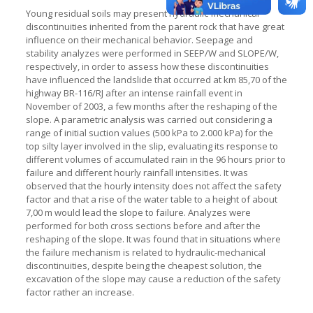
Young residual soils may present hydraulic-mechanical
discontinuities inherited from the parent rock that have great
influence on their mechanical behavior. Seepage and
stability analyzes were performed in SEEP/W and SLOPE/W,
respectively, in order to assess how these discontinuities
have influenced the landslide that occurred at km 85,70 of the
highway BR-116/RJ after an intense rainfall event in
November of 2003, a few months after the reshaping of the
slope. A parametric analysis was carried out considering a
range of initial suction values (500 kPa to 2.000 kPa) for the
top silty layer involved in the slip, evaluating its response to
different volumes of accumulated rain in the 96 hours prior to
failure and different hourly rainfall intensities. It was
observed that the hourly intensity does not affect the safety
factor and that a rise of the water table to a height of about
7,00 m would lead the slope to failure. Analyzes were
performed for both cross sections before and after the
reshaping of the slope. It was found that in situations where
the failure mechanism is related to hydraulic-mechanical
discontinuities, despite being the cheapest solution, the
excavation of the slope may cause a reduction of the safety
factor rather an increase.