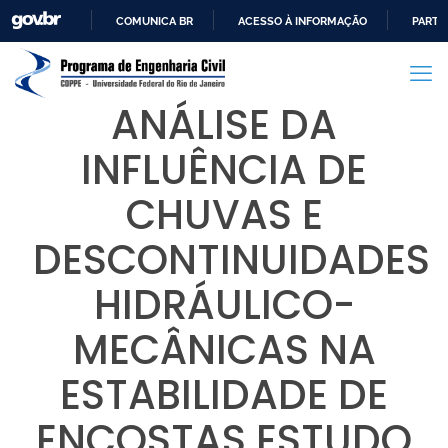
COMUNICA BR
ACESSO À INFORMAÇÃO
PARTI
IR
PARA
O
ANÁLISE DA
CONTEÚDO
INFLUÊNCIA DE
CHUVAS E
DESCONTINUIDADES
HIDRÁULICO-
MECÂNICAS NA
ESTABILIDADE DE
ENCOSTAS ESTUDO