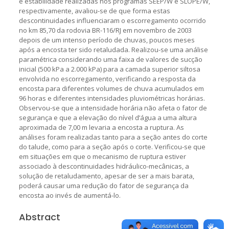
e estabilidade realizadas nos programas SEEP/W e SLOPE/W,
respectivamente, avaliou-se de que forma estas
descontinuidades influenciaram o escorregamento ocorrido
no km 85,70 da rodovia BR-116/RJ em novembro de 2003
depois de um intenso período de chuvas, poucos meses
após a encosta ter sido retaludada. Realizou-se uma análise
paramétrica considerando uma faixa de valores de sucção
inicial (500 kPa a 2.000 kPa) para a camada superior siltosa
envolvida no escorregamento, verificando a resposta da
encosta para diferentes volumes de chuva acumulados em
96 horas e diferentes intensidades pluviométricas horárias.
Observou-se que a intensidade horária não afeta o fator de
segurança e que a elevação do nível d’água a uma altura
aproximada de 7,00 m levaria a encosta a ruptura. As
análises foram realizadas tanto para a seção antes do corte
do talude, como para a seção após o corte. Verificou-se que
em situações em que o mecanismo de ruptura estiver
associado à descontinuidades hidráulico-mecânicas, a
solução de retaludamento, apesar de ser a mais barata,
poderá causar uma redução do fator de segurança da
encosta ao invés de aumentá-lo.
Abstract