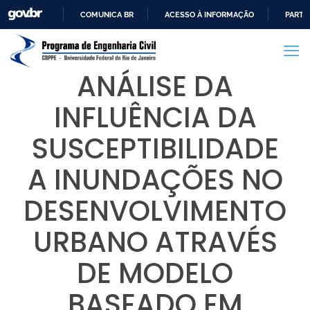
COMUNICA BR
ACESSO À INFORMAÇÃO
PARTI
IR
PARA
O
ANÁLISE DA
CONTEÚDO
INFLUÊNCIA DA
SUSCEPTIBILIDADE
A INUNDAÇÕES NO
DESENVOLVIMENTO
URBANO ATRAVÉS
DE MODELO
BASEADO EM