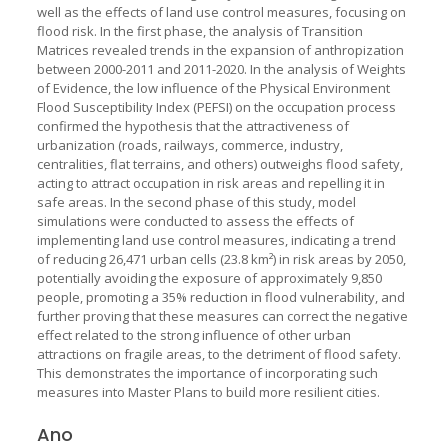
well as the effects of land use control measures, focusing on
flood risk. In the first phase, the analysis of Transition
Matrices revealed trends in the expansion of anthropization
between 2000-2011 and 2011-2020. In the analysis of Weights
of Evidence, the low influence of the Physical Environment
Flood Susceptibility Index (PEFSI) on the occupation process
confirmed the hypothesis that the attractiveness of
urbanization (roads, railways, commerce, industry,
centralities, flat terrains, and others) outweighs flood safety,
acting to attract occupation in risk areas and repelling it in
safe areas. In the second phase of this study, model
simulations were conducted to assess the effects of
implementing land use control measures, indicating a trend
of reducing 26,471 urban cells (23.8 km²) in risk areas by 2050,
potentially avoiding the exposure of approximately 9,850
people, promoting a 35% reduction in flood vulnerability, and
further proving that these measures can correct the negative
effect related to the strong influence of other urban
attractions on fragile areas, to the detriment of flood safety.
This demonstrates the importance of incorporating such
measures into Master Plans to build more resilient cities.
Ano