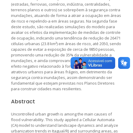
(estradas, ferrovias, comércio, indústria, centralidades,
terrenos planos e outros) se sobrepõem à segurança contra
inundações, atuando de forma a atrair a ocupação em áreas
de risco e repelindo-a em áreas seguras. Na segunda fase
deste estudo, são realizadas simulações do modelo para
avaliar os efeitos da implementação de medidas de controle
de ocupação, indicando uma tendência de redução de 26471
células urbanas (23.8 km²) em áreas de risco, até 2050, sendo
capazes de evitar a exposição de cerca de 9850 pessoas,
promovendo uma redução de 35% da vulnerabilidade a
inundações, e ainda comprovando que podem corrigir o
efeito negativo relacionado à forte influência dos demais
atrativos urbanos para áreas frágeis, em detrimento da
segurança contra inundações, assim demonstrando ser
fundamental que estejam previstas nos Planos Diretores
para construir cidades mais resilientes.
Abstract
Uncontrolled urban growth is among the main causes of
flood vulnerability. This study applied a Cellular Automata
(CA) model to understand landscape dynamics and analyze
urbanization trends in Itaguaí/RJ and surrounding areas, as