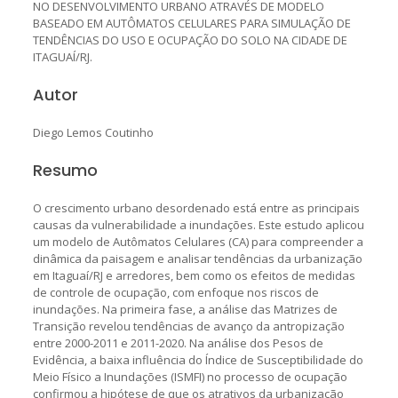
NO DESENVOLVIMENTO URBANO ATRAVÉS DE MODELO
BASEADO EM AUTÔMATOS CELULARES PARA SIMULAÇÃO DE
TENDÊNCIAS DO USO E OCUPAÇÃO DO SOLO NA CIDADE DE
ITAGUAÍ/RJ.
Autor
Diego Lemos Coutinho
Resumo
O crescimento urbano desordenado está entre as principais
causas da vulnerabilidade a inundações. Este estudo aplicou
um modelo de Autômatos Celulares (CA) para compreender a
dinâmica da paisagem e analisar tendências da urbanização
em Itaguaí/RJ e arredores, bem como os efeitos de medidas
de controle de ocupação, com enfoque nos riscos de
inundações. Na primeira fase, a análise das Matrizes de
Transição revelou tendências de avanço da antropização
entre 2000-2011 e 2011-2020. Na análise dos Pesos de
Evidência, a baixa influência do Índice de Susceptibilidade do
Meio Físico a Inundações (ISMFI) no processo de ocupação
confirmou a hipótese de que os atrativos da urbanização