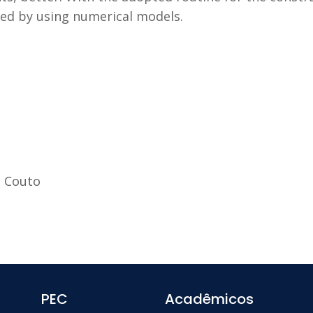
ted by using numerical models.
o Couto
PEC
Acadêmicos