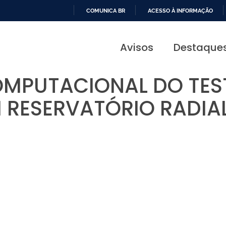
COMUNICA BR
ACESSO À INFORMAÇÃO
IR
PARA
Avisos
Destaque
O
CONTEÚDO
OMPUTACIONAL DO TES
M RESERVATÓRIO RADI