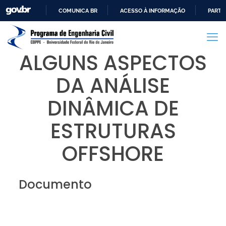
COMUNICA BR
ACESSO À INFORMAÇÃO
PARTI
IR
PARA
O
ALGUNS ASPECTOS
CONTEÚDO
DA ANÁLISE
DINÂMICA DE
ESTRUTURAS
OFFSHORE
Documento