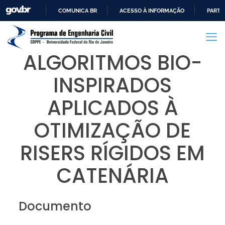
COMUNICA BR
ACESSO À INFORMAÇÃO
PARTI
IR
PARA
O
ALGORITMOS BIO-
CONTEÚDO
INSPIRADOS
APLICADOS À
OTIMIZAÇÃO DE
RISERS RÍGIDOS EM
CATENÁRIA
Documento